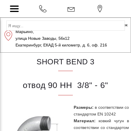
Адрес: Санкт-Петербург, Петергоф, Индустриальный парк
Марьино,
+7 (812) 600-10-15
info@eversteel.ru
улица Новые Заводы, 56к12
ЗАКАЗАТЬ ЗВОНОК
Екатеринбург, ЕКАД 5-й километр, д. 6, оф. 216
SHORT BEND 3
отвод 90 HH 3/8" - 6"
Размеры:
в соответствии со
стандартом EN 10242
Материал:
ковкий чугун в
соответствии со стандартом