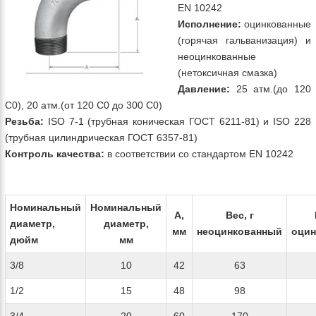
EN 10242
Исполнение:
оцинкованные
(горячая гальванизация) и
неоцинкованные
(нетоксичная смазка)
Давление:
25 атм.(до 120
С0), 20 атм.(от 120 С0 до 300 С0)
Резьба:
ISO 7-1 (трубная коническая ГОСТ 6211-81) и ISO 228
(трубная цилиндрическая ГОСТ 6357-81)
Контроль качества:
в соответствии со стандартом EN 10242
Номинальный
Номинальный
А
,
Вес
,
г
диаметр
,
диаметр
,
мм
неоцинкованный
оцин
дюйм
мм
3/8
10
42
63
1/2
15
48
98