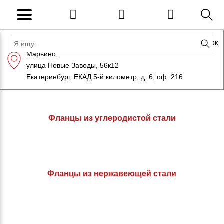
Адрес: Санкт-Петербург, Петергоф, Индустриальный парк
Марьино,
+7 (812) 600-10-15
info@eversteel.ru
улица Новые Заводы, 56к12
ЗАКАЗАТЬ ЗВОНОК
Екатеринбург, ЕКАД 5-й километр, д. 6, оф. 216
Фланцы из углеродистой стали
Фланцы из нержавеющей стали