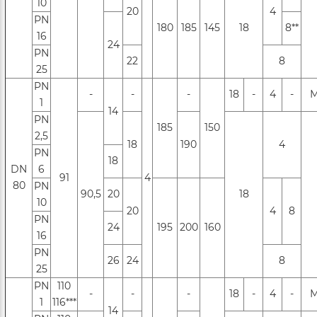
10
20
4
РN
180
185
145
18
8**
16
24
PN
22
8
25
PN
-
-
-
18
-
4
-
М
1
14
PN
185
150
2,5
18
190
4
РN
18
DN
6
91
4
80
PN
90,5
20
18
10
20
4
8
РN
24
195
200
160
16
PN
26
24
8
25
PN
110
-
-
-
18
-
4
-
М
1
116***
14