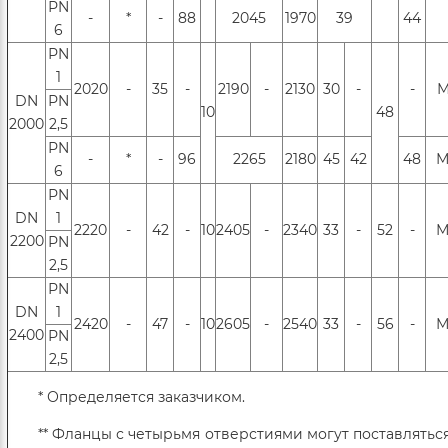
РN
-
*
-
88
2045
1970
39
44
6
РN
1
2020
-
35
-
2190
-
2130
30
-
-
М
DN
РN
10
48
2000
2,5
РN
-
*
-
96
2265
2180
45
42
48
М
6
РN
DN
1
2220
-
42
-
10
2405
-
2340
33
-
52
-
М
2200
РN
2,5
РN
DN
1
2420
-
47
-
10
2605
-
2540
33
-
56
-
М
2400
РN
2,5
* Определяется заказчиком.
** Фланцы с четырьмя отверстиями могут поставляться