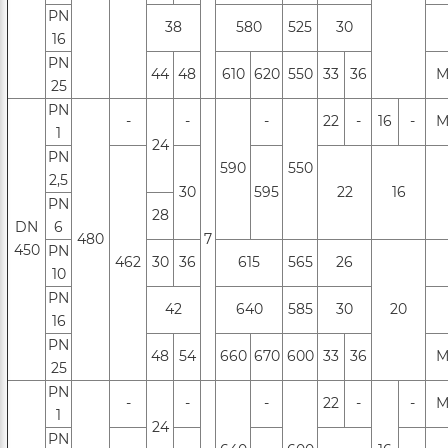
РN
38
580
525
30
16
PN
44
48
610
620
550
33
36
М
25
РN
-
-
-
22
-
16
-
М
1
24
PN
590
550
2,5
30
595
22
16
PN
28
DN
6
480
7
450
РN
462
30
36
615
565
26
10
РN
42
640
585
30
20
16
PN
48
54
660
670
600
33
36
М
25
PN
-
-
-
22
-
-
М
1
24
PN