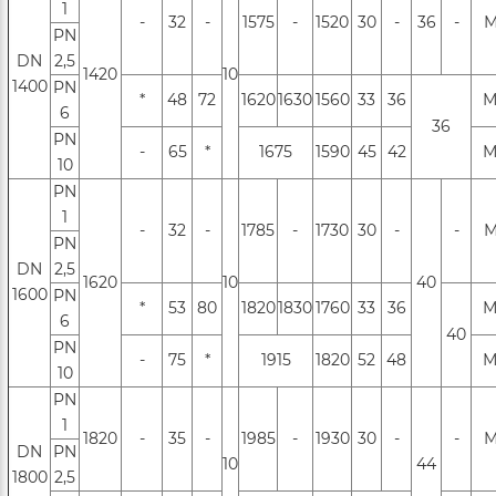
1
-
32
-
1575
-
1520
30
-
36
-
М
PN
DN
2,5
1420
10
1400
PN
*
48
72
1620
1630
1560
33
36
М
6
36
РN
-
65
*
1675
1590
45
42
М
10
PN
1
-
32
-
1785
-
1730
30
-
-
М
PN
DN
2,5
1620
10
40
1600
РN
*
53
80
1820
1830
1760
33
36
М
6
40
PN
-
75
*
1915
1820
52
48
М
10
PN
1
1820
-
35
-
1985
-
1930
30
-
-
М
DN
РN
10
44
1800
2,5