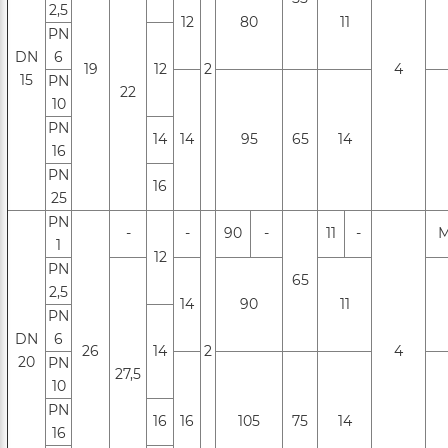
2,5
12
80
11
PN
DN
6
19
12
2
4
15
РN
22
10
РN
14
14
95
65
14
16
PN
16
25
PN
-
-
90
-
11
-
М
1
12
PN
65
2,5
14
90
11
PN
DN
6
26
14
2
4
20
РN
27,5
10
РN
16
16
105
75
14
16