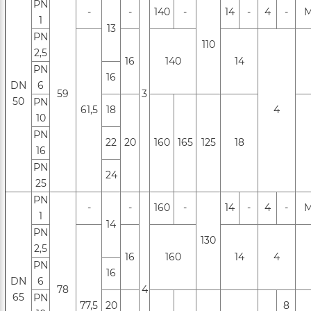
PN
-
-
140
-
14
-
4
-
М
1
13
PN
110
2,5
16
140
14
PN
16
DN
6
59
3
50
РN
61,5
18
4
10
РN
22
20
160
165
125
18
16
PN
24
25
PN
-
-
160
-
14
-
4
-
М
1
14
PN
130
2,5
16
160
14
4
PN
16
DN
6
78
4
65
РN
77,5
20
8