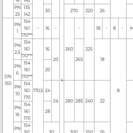
16
142
PN
135
30
270
220
26
25
142
154
PN
161
-
16
-
-
18
-
8
-
М
1
170***
154
PN
161
16
260
225
2,5
170***
20
265
18
154
PN
161
20
6
DN
170***
4
150
154
РN
161
170,5
24
8
10
170
24
280
285
240
22
154
РN
161
28
16
170
154
PN
161
30
300
250
26