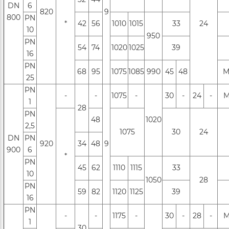
DN
6
820
9
800
PN
*
42
56
1010
1015
33
24
10
950
РN
54
74
1020
1025
39
16
PN
68
95
1075
1085
990
45
48
М
25
PN
-
-
1075
-
30
-
24
-
М
1
28
PN
48
1020
2,5
1075
30
24
DN
PN
920
34
48
9
900
6
*
РN
45
62
1110
1115
33
10
1050
28
РN
59
82
1120
1125
39
16
РN
-
-
1175
-
30
-
28
-
М
1
30