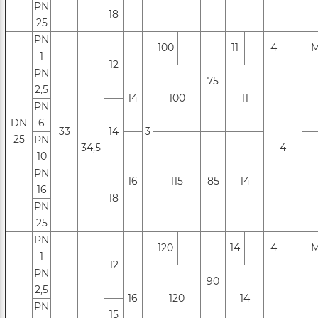
PN
18
25
PN
-
-
100
-
11
-
4
-
М
1
12
PN
75
2,5
14
100
11
PN
DN
6
33
14
3
25
РN
34,5
4
10
РN
16
115
85
14
16
18
PN
25
PN
-
-
120
-
14
-
4
-
М
1
12
PN
90
2,5
16
120
14
PN
15