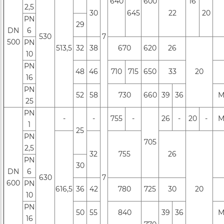
640
600
16
2,5
30
645
22
20
PN
29
DN
6
530
7
500
РN
513,5
32
38
670
620
26
10
РN
48
46
710
715
650
33
20
16
PN
52
58
730
660
39
36
М
25
PN
-
-
755
-
26
-
20
-
М
1
25
PN
705
2,5
32
755
26
PN
30
DN
6
630
7
600
РN
616,5
36
42
780
725
30
20
10
РN
50
55
840
39
36
М
16