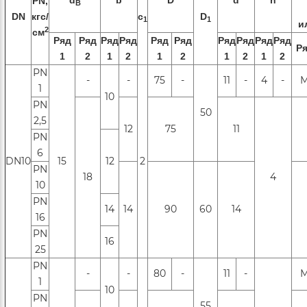
d
b
D
d
n
PN,
B
DN
кгс/
с
D
1
1
и
2
см
Ряд
Ряд
Ряд
Ряд
Ряд
Ряд
Ряд
Ряд
Ряд
Ряд
Ря
1
2
1
2
1
2
1
2
1
2
РN
-
-
75
-
11
-
4
-
М
1
10
PN
50
2,5
12
75
11
PN
6
DN10
15
12
2
РN
18
4
10
РN
14
14
90
60
14
16
PN
16
25
PN
-
-
80
-
11
-
М
1
10
PN
55