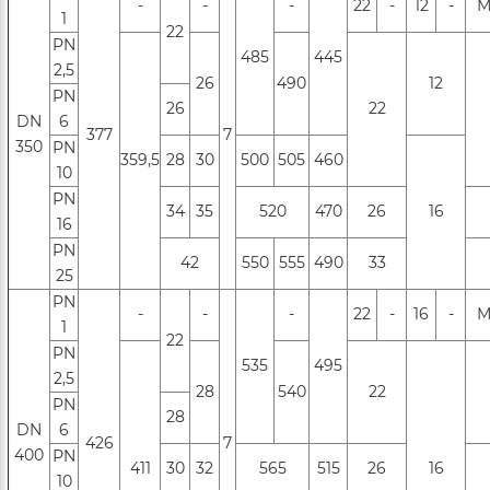
-
-
-
22
-
12
-
М
1
22
PN
485
445
2,5
26
490
12
PN
26
22
DN
6
377
7
350
РN
359,5
28
30
500
505
460
10
РN
34
35
520
470
26
16
16
PN
42
550
555
490
33
25
PN
-
-
-
22
-
16
-
М
1
22
PN
535
495
2,5
28
540
22
PN
28
DN
6
426
7
400
РN
411
30
32
565
515
26
16
10