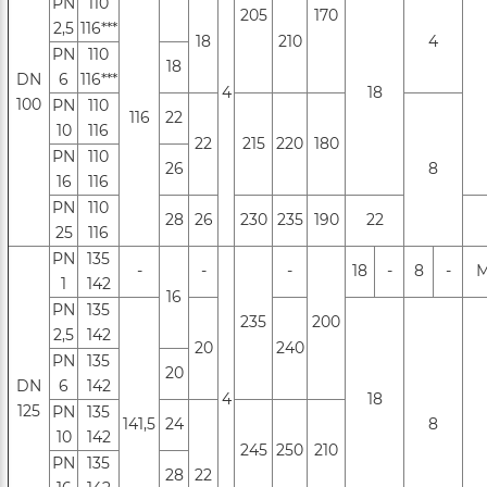
PN
110
205
170
2,5
116***
18
210
4
PN
110
18
DN
6
116***
4
18
100
РN
110
116
22
10
116
22
215
220
180
РN
110
26
8
16
116
PN
110
28
26
230
235
190
22
25
116
PN
135
-
-
-
18
-
8
-
М
1
142
16
PN
135
235
200
2,5
142
20
240
PN
135
20
DN
6
142
4
18
125
РN
135
141,5
24
8
10
142
245
250
210
РN
135
28
22