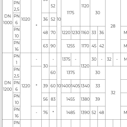
PN
52
1120
2,5
1175
30
DN
PN
1020
36
52
10
1000
6
*
28
РN
48
70
1220
1230
1160
33
36
М
10
РN
63
90
1255
1170
45
42
М
16
РN
-
-
1375
-
30
-
32
-
М
1
30
1320
PN
60
1375
30
2,5
DN
PN
1220
*
39
60
10
1400
1405
1340
33
1200
6
32
РN
56
83
1455
1380
39
10
РN
-
76
*
1485
1390
52
48
М
16
РN