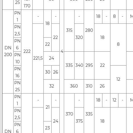
25
170
PN
-
-
-
18
-
8
-
М
1
18
PN
315
280
2,5
22
320
18
PN
22
8
DN
6
222
4
200
РN
221,5
24
10
335
340
295
22
РN
30
26
16
12
PN
32
360
310
26
25
РN
-
-
-
18
-
12
-
М
1
21
PN
370
335
2,5
24
375
18
PN
23
DN
6