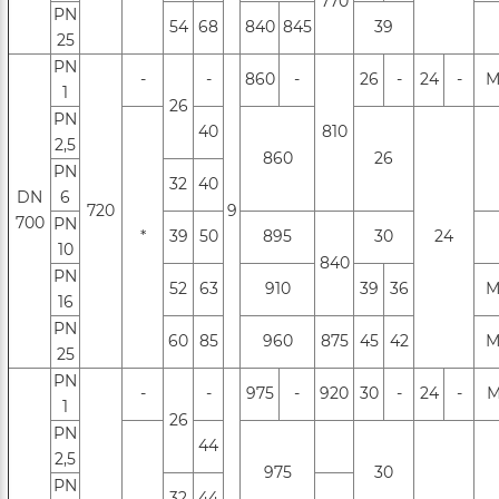
770
PN
54
68
840
845
39
25
PN
-
-
860
-
26
-
24
-
М
1
26
PN
40
810
2,5
860
26
PN
32
40
DN
6
720
9
700
РN
*
39
50
895
30
24
10
840
РN
52
63
910
39
36
М
16
PN
60
85
960
875
45
42
М
25
PN
-
-
975
-
920
30
-
24
-
М
1
26
PN
44
2,5
975
30
РN
32
44