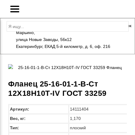
Адрес: Санкт-Петербург, Петергоф, Индустриальный парк
Марьино,
+7 (812) 600-10-15
info@eversteel.ru
улица Новые Заводы, 56к12
ЗАКАЗАТЬ ЗВОНОК
Екатеринбург, ЕКАД 5-й километр, д. 6, оф. 216
Фланец 25-16-01-1-B-Ст
12Х18Н10Т-IV ГОСТ 33259
Артикул:
14111404
Вес, кг:
1,170
Тип:
плоский