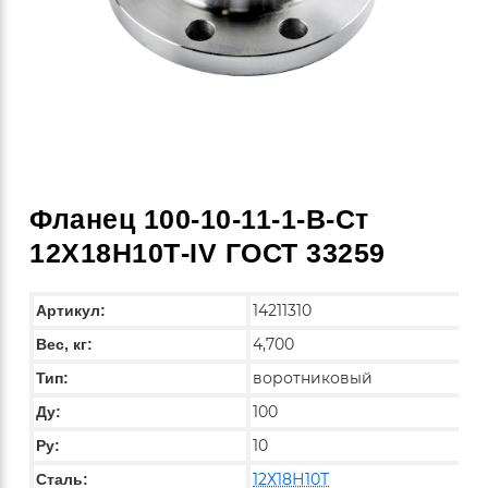
Фланец 100-10-11-1-B-Ст
12Х18Н10Т-IV ГОСТ 33259
14211310
Артикул:
4,700
Вес, кг:
воротниковый
Тип:
100
Ду:
10
Ру:
12Х18Н10Т
Сталь: