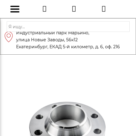
Адрес: Санкт-Петербург, Петергоф,
Индустриальный парк Марьино,
info@eversteel.ru
+7 (812) 600-10-15
улица Новые Заводы, 56к12
ЗАКАЗАТЬ ЗВОНОК
Екатеринбург, ЕКАД 5-й километр, д. 6, оф. 216