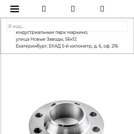
Адрес: Санкт-Петербург, Петергоф,
Индустриальный парк Марьино,
info@eversteel.ru
+7 (812) 600-10-15
улица Новые Заводы, 56к12
ЗАКАЗАТЬ ЗВОНОК
Екатеринбург, ЕКАД 5-й километр, д. 6, оф. 216