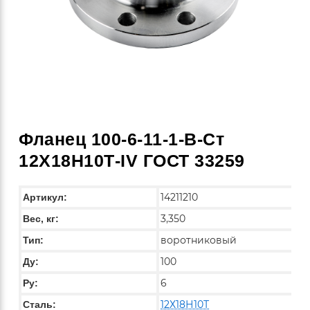
Фланец 100-6-11-1-B-Ст
12Х18Н10Т-IV ГОСТ 33259
14211210
Артикул:
3,350
Вес, кг:
воротниковый
Тип:
100
Ду:
6
Ру:
12Х18Н10Т
Сталь: