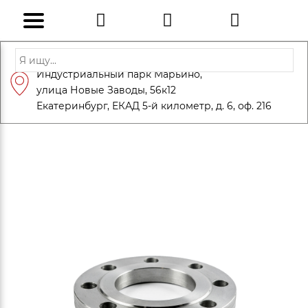
Адрес: Санкт-Петербург, Петергоф,
Индустриальный парк Марьино,
info@eversteel.ru
+7 (812) 600-10-15
улица Новые Заводы, 56к12
ЗАКАЗАТЬ ЗВОНОК
Екатеринбург, ЕКАД 5-й километр, д. 6, оф. 216