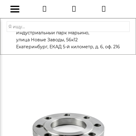
Адрес: Санкт-Петербург, Петергоф,
Индустриальный парк Марьино,
info@eversteel.ru
+7 (812) 600-10-15
улица Новые Заводы, 56к12
ЗАКАЗАТЬ ЗВОНОК
Екатеринбург, ЕКАД 5-й километр, д. 6, оф. 216