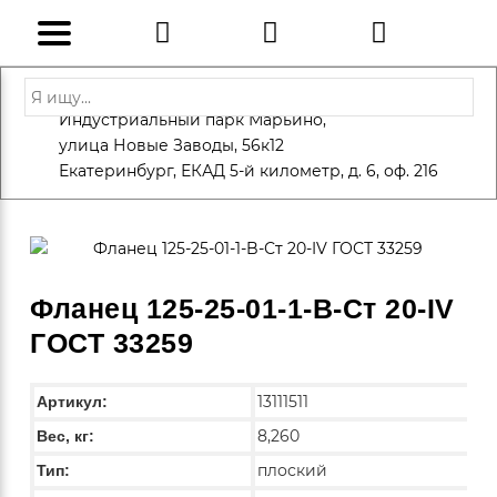
Адрес: Санкт-Петербург, Петергоф,
Индустриальный парк Марьино,
info@eversteel.ru
+7 (812) 600-10-15
улица Новые Заводы, 56к12
ЗАКАЗАТЬ ЗВОНОК
Екатеринбург, ЕКАД 5-й километр, д. 6, оф. 216
Фланец 125-25-01-1-B-Ст 20-IV
ГОСТ 33259
13111511
Артикул:
8,260
Вес, кг:
плоский
Тип: