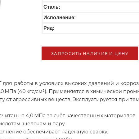
Сталь:
Исполнение:
Ряд:
ЗАПРОСИТЬ НАЛИЧИЕ И ЦЕНУ
 для работы в условиях высоких давлений и коррози
Ру 4,0 МПа (40 кгс/см²). Применяется в химической п
ту от агрессивных веществ. Эксплуатируется при темпе
читан на 4,0 МПа за счёт качественных материалов.
ислотам, щелочам и пару.
олнение обеспечивает надёжную сварку.