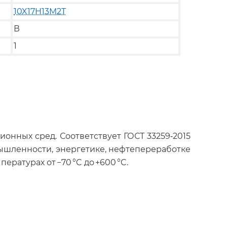
10X17H13M2T
В
1
онных сред. Соответствует ГОСТ 33259‑2015
ромышленности, энергетике, нефтепереработке
ратурах от −70 °C до +600 °C.