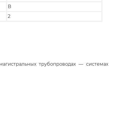
В
2
 магистральных трубопроводах — системах