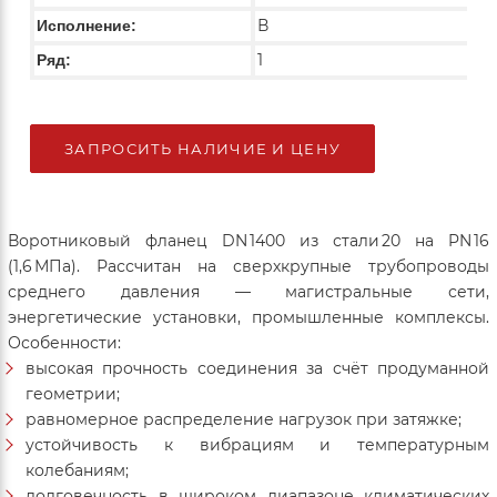
В
Исполнение:
1
Ряд:
ЗАПРОСИТЬ НАЛИЧИЕ И ЦЕНУ
Воротниковый фланец DN 1400 из стали 20 на PN 16
(1,6 МПа). Рассчитан на сверхкрупные трубопроводы
среднего давления — магистральные сети,
энергетические установки, промышленные комплексы.
Особенности:
высокая прочность соединения за счёт продуманной
геометрии;
равномерное распределение нагрузок при затяжке;
устойчивость к вибрациям и температурным
колебаниям;
долговечность в широком диапазоне климатических