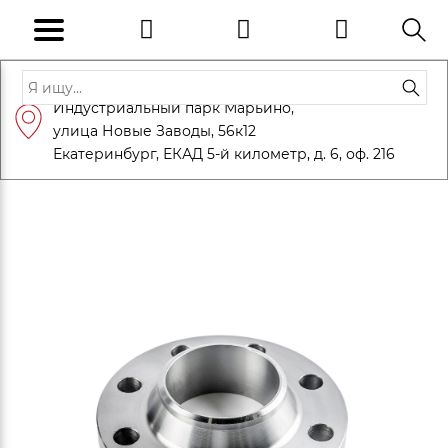
Адрес: Санкт-Петербург, Петергоф,
Индустриальный парк Марьино,
info@eversteel.ru
+7 (812) 600-10-15
улица Новые Заводы, 56к12
ЗАКАЗАТЬ ЗВОНОК
Екатеринбург, ЕКАД 5-й километр, д. 6, оф. 216