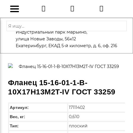
Адрес: Санкт-Петербург, Петергоф,
Индустриальный парк Марьино,
info@eversteel.ru
+7 (812) 600-10-15
улица Новые Заводы, 56к12
ЗАКАЗАТЬ ЗВОНОК
Екатеринбург, ЕКАД 5-й километр, д. 6, оф. 216
Фланец 15-16-01-1-B-
10X17H13M2T-IV ГОСТ 33259
17111402
Артикул:
0,610
Вес, кг:
плоский
Тип: