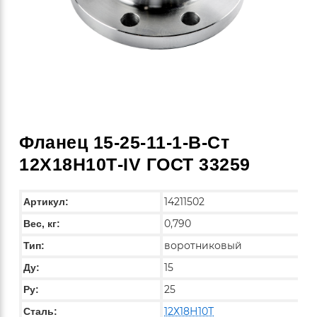
Фланец 15-25-11-1-B-Ст
12Х18Н10Т-IV ГОСТ 33259
14211502
Артикул:
0,790
Вес, кг:
воротниковый
Тип:
15
Ду:
25
Ру:
12Х18Н10Т
Сталь: