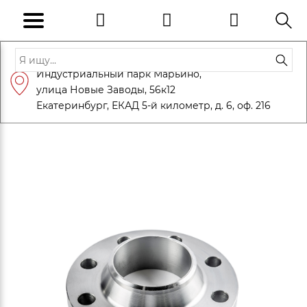
Адрес: Санкт-Петербург, Петергоф,
Индустриальный парк Марьино,
info@eversteel.ru
+7 (812) 600-10-15
улица Новые Заводы, 56к12
ЗАКАЗАТЬ ЗВОНОК
Екатеринбург, ЕКАД 5-й километр, д. 6, оф. 216