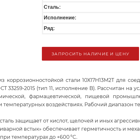
Сталь:
Исполнение:
Ряд:
ЗАПРОСИТЬ НАЛИЧИЕ И ЦЕНУ
из коррозионностойкой стали 10Х17Н13М2Т для сое
Т 33259‑2015 (тип 11, исполнение B). Рассчитан на 
в химической, фармацевтической, пищевой промыш
 температурных воздействиях. Рабочий диапазон темп
таль защищает от кислот, щелочей и иных агрессивн
иварной встык» обеспечивает герметичность и меха
при температурах до +600 °C.