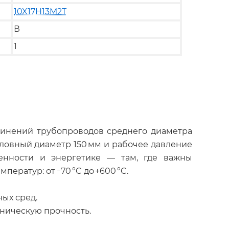
10X17H13M2T
В
1
динений трубопроводов среднего диаметра
условный диаметр 150 мм и рабочее давление
ленности и энергетике — там, где важны
ератур: от −70 °C до +600 °C.
ых сред.
ническую прочность.