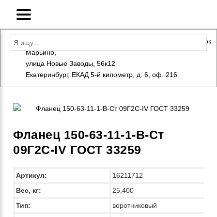
Адрес: Санкт-Петербург, Петергоф, Индустриальный парк
Марьино,
+7 (812) 600-10-15
info@eversteel.ru
улица Новые Заводы, 56к12
ЗАКАЗАТЬ ЗВОНОК
Екатеринбург, ЕКАД 5-й километр, д. 6, оф. 216
Фланец 150-63-11-1-B-Ст
09Г2С-IV ГОСТ 33259
Артикул:
16211712
Вес, кг:
25,400
Тип:
воротниковый