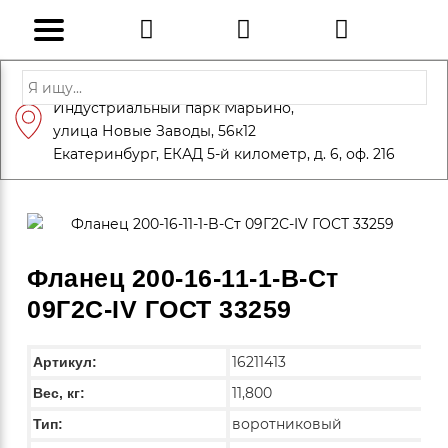
Адрес: Санкт-Петербург, Петергоф,
Индустриальный парк Марьино,
info@eversteel.ru
+7 (812) 600-10-15
улица Новые Заводы, 56к12
ЗАКАЗАТЬ ЗВОНОК
Екатеринбург, ЕКАД 5-й километр, д. 6, оф. 216
Фланец 200-16-11-1-B-Ст
09Г2С-IV ГОСТ 33259
16211413
Артикул:
11,800
Вес, кг:
воротниковый
Тип: