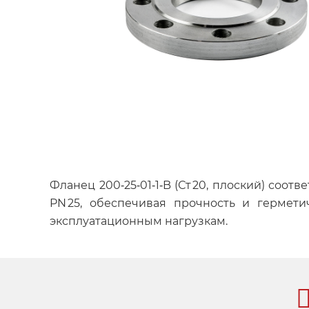
Фланец 200‑25‑01‑1‑B (Ст 20, плоский) соо
PN 25, обеспечивая прочность и гермети
эксплуатационным нагрузкам.