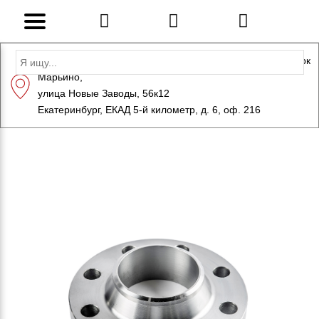
Адрес: Санкт-Петербург, Петергоф, Индустриальный парк
Марьино,
+7 (812) 600-10-15
info@eversteel.ru
улица Новые Заводы, 56к12
ЗАКАЗАТЬ ЗВОНОК
Екатеринбург, ЕКАД 5-й километр, д. 6, оф. 216