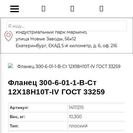
Адрес: Санкт-Петербург, Петергоф,
Индустриальный парк Марьино,
info@eversteel.ru
+7 (812) 600-10-15
улица Новые Заводы, 56к12
ЗАКАЗАТЬ ЗВОНОК
Екатеринбург, ЕКАД 5-й километр, д. 6, оф. 216
Фланец 300-6-01-1-B-Ст
12Х18Н10Т-IV ГОСТ 33259
14111215
Артикул:
10,300
Вес, кг:
плоский
Тип: