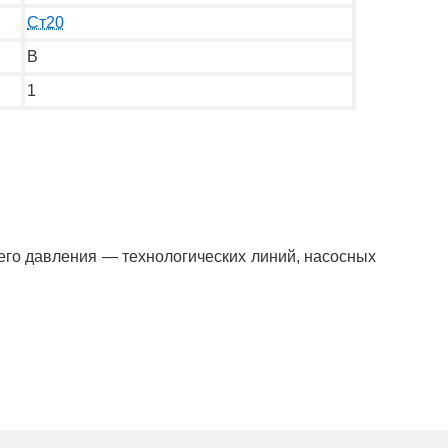
Ст20
В
1
него давления — технологических линий, насосных