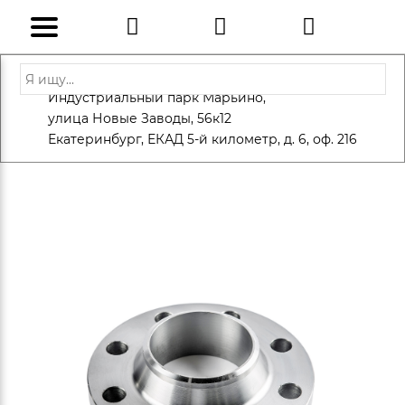
Адрес: Санкт-Петербург, Петергоф,
Индустриальный парк Марьино,
info@eversteel.ru
+7 (812) 600-10-15
улица Новые Заводы, 56к12
ЗАКАЗАТЬ ЗВОНОК
Екатеринбург, ЕКАД 5-й километр, д. 6, оф. 216