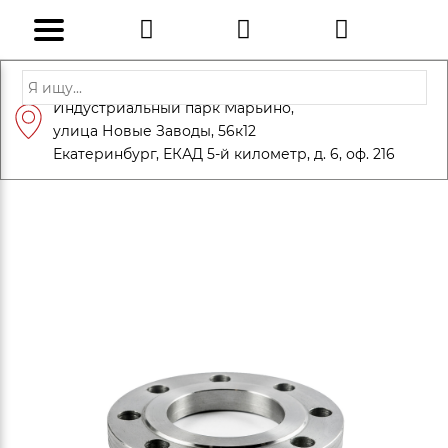
Адрес: Санкт-Петербург, Петергоф,
Индустриальный парк Марьино,
info@eversteel.ru
+7 (812) 600-10-15
улица Новые Заводы, 56к12
ЗАКАЗАТЬ ЗВОНОК
Екатеринбург, ЕКАД 5-й километр, д. 6, оф. 216