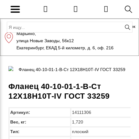
Адрес: Санкт-Петербург, Петергоф, Индустриальный парк
Марьино,
+7 (812) 600-10-15
info@eversteel.ru
улица Новые Заводы, 56к12
ЗАКАЗАТЬ ЗВОНОК
Екатеринбург, ЕКАД 5-й километр, д. 6, оф. 216
Фланец 40-10-01-1-B-Ст
12Х18Н10Т-IV ГОСТ 33259
Артикул:
14111306
Вес, кг:
1,720
Тип:
плоский