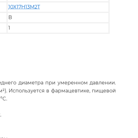
10X17H13M2T
В
1
еднего диаметра при умеренном давлении.
с/см²). Используется в фармацевтике, пищевой
°C.
.