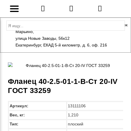
Адрес: Санкт-Петербург, Петергоф, Индустриальный парк
Марьино,
+7 (812) 600-10-15
info@eversteel.ru
улица Новые Заводы, 56к12
ЗАКАЗАТЬ ЗВОНОК
Екатеринбург, ЕКАД 5-й километр, д. 6, оф. 216
Фланец 40-2.5-01-1-B-Ст 20-IV
ГОСТ 33259
Артикул:
13111106
Вес, кг:
1,210
Тип:
плоский