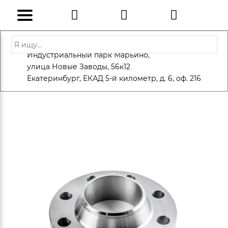
Адрес: Санкт-Петербург, Петергоф,
Индустриальный парк Марьино,
info@eversteel.ru
+7 (812) 600-10-15
улица Новые Заводы, 56к12
ЗАКАЗАТЬ ЗВОНОК
Екатеринбург, ЕКАД 5-й километр, д. 6, оф. 216