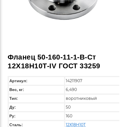
Фланец 50-160-11-1-B-Ст
12Х18Н10Т-IV ГОСТ 33259
14211907
Артикул:
6,490
Вес, кг:
воротниковый
Тип:
50
Ду:
160
Ру:
12Х18Н10Т
Сталь: