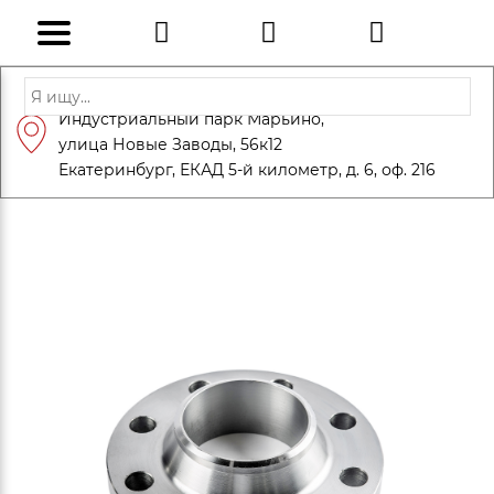
Адрес: Санкт-Петербург, Петергоф,
Индустриальный парк Марьино,
info@eversteel.ru
+7 (812) 600-10-15
улица Новые Заводы, 56к12
ЗАКАЗАТЬ ЗВОНОК
Екатеринбург, ЕКАД 5-й километр, д. 6, оф. 216