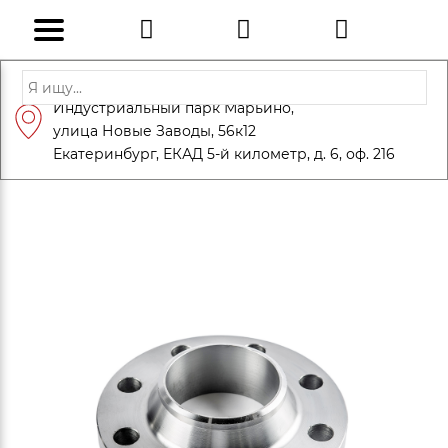
Адрес: Санкт-Петербург, Петергоф,
Индустриальный парк Марьино,
info@eversteel.ru
+7 (812) 600-10-15
улица Новые Заводы, 56к12
ЗАКАЗАТЬ ЗВОНОК
Екатеринбург, ЕКАД 5-й километр, д. 6, оф. 216