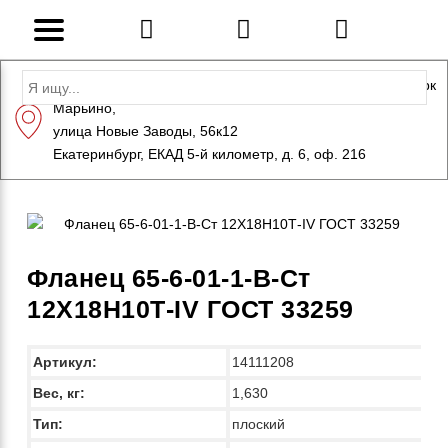
Адрес: Санкт-Петербург, Петергоф, Индустриальный парк
Марьино,
+7 (812) 600-10-15
info@eversteel.ru
улица Новые Заводы, 56к12
ЗАКАЗАТЬ ЗВОНОК
Екатеринбург, ЕКАД 5-й километр, д. 6, оф. 216
Фланец 65-6-01-1-B-Ст
12Х18Н10Т-IV ГОСТ 33259
Артикул:
14111208
Вес, кг:
1,630
Тип:
плоский