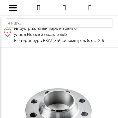
Адрес: Санкт-Петербург, Петергоф,
Индустриальный парк Марьино,
info@eversteel.ru
+7 (812) 600-10-15
улица Новые Заводы, 56к12
ЗАКАЗАТЬ ЗВОНОК
Екатеринбург, ЕКАД 5-й километр, д. 6, оф. 216