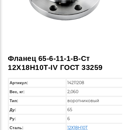
Фланец 65-6-11-1-B-Ст
12Х18Н10Т-IV ГОСТ 33259
14211208
Артикул:
2,060
Вес, кг:
воротниковый
Тип:
65
Ду:
6
Ру:
12Х18Н10Т
Сталь: