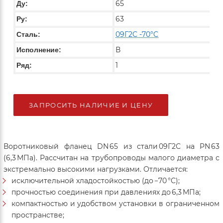
65
Ду:
63
Ру:
09Г2С -70°C
Сталь:
В
Исполнение:
1
Ряд:
ЗАПРОСИТЬ НАЛИЧИЕ И ЦЕНУ
Воротниковый фланец DN 65 из стали 09Г2С на PN 63
(6,3 МПа). Рассчитан на трубопроводы малого диаметра с
экстремально высокими нагрузками. Отличается:
исключительной хладостойкостью (до −70 °C);
прочностью соединения при давлениях до 6,3 МПа;
компактностью и удобством установки в ограниченном
пространстве;