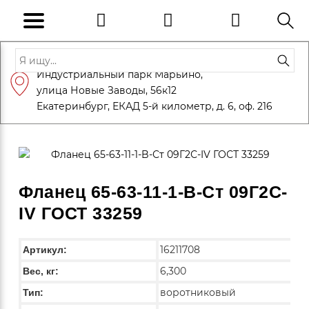
Адрес: Санкт-Петербург, Петергоф,
Индустриальный парк Марьино,
info@eversteel.ru
+7 (812) 600-10-15
улица Новые Заводы, 56к12
ЗАКАЗАТЬ ЗВОНОК
Екатеринбург, ЕКАД 5-й километр, д. 6, оф. 216
Фланец 65-63-11-1-B-Ст 09Г2С-
IV ГОСТ 33259
16211708
Артикул:
6,300
Вес, кг:
воротниковый
Тип: