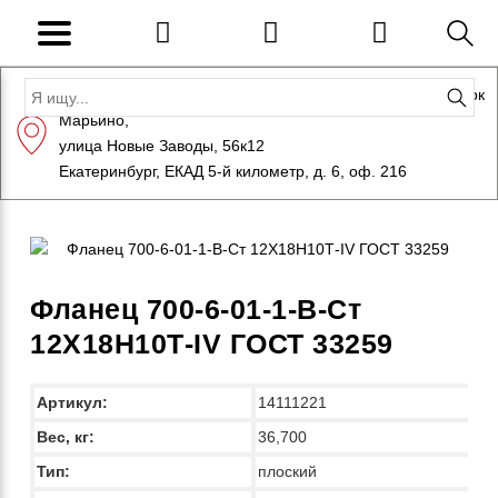
Адрес: Санкт-Петербург, Петергоф, Индустриальный парк
Марьино,
+7 (812) 600-10-15
info@eversteel.ru
улица Новые Заводы, 56к12
ЗАКАЗАТЬ ЗВОНОК
Екатеринбург, ЕКАД 5-й километр, д. 6, оф. 216
Фланец 700-6-01-1-B-Ст
12Х18Н10Т-IV ГОСТ 33259
Артикул:
14111221
Вес, кг:
36,700
Тип:
плоский