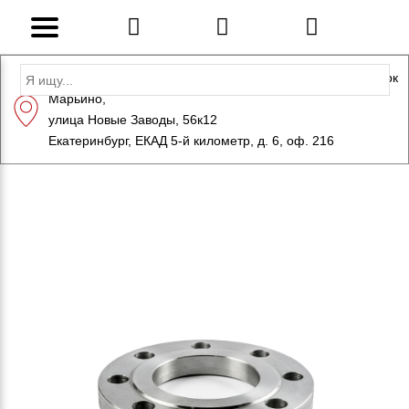
Адрес: Санкт-Петербург, Петергоф, Индустриальный парк
Марьино,
+7 (812) 600-10-15
info@eversteel.ru
улица Новые Заводы, 56к12
ЗАКАЗАТЬ ЗВОНОК
Екатеринбург, ЕКАД 5-й километр, д. 6, оф. 216