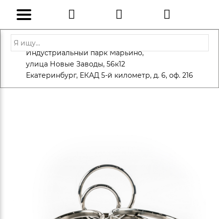
Адрес: Санкт-Петербург, Петергоф,
Индустриальный парк Марьино,
info@eversteel.ru
+7 (812) 600-10-15
улица Новые Заводы, 56к12
ЗАКАЗАТЬ ЗВОНОК
Екатеринбург, ЕКАД 5-й километр, д. 6, оф. 216