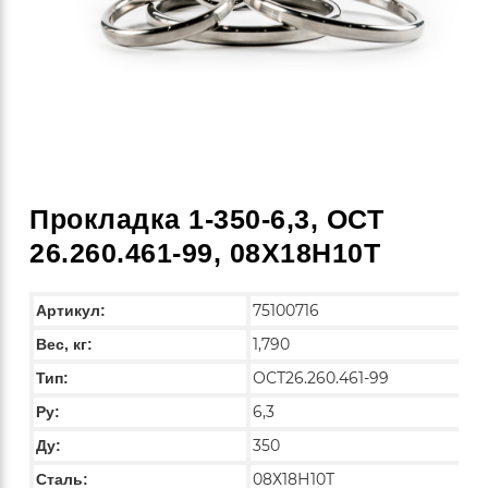
Прокладка 1-350-6,3, ОСТ
26.260.461-99, 08Х18Н10Т
75100716
Артикул:
1,790
Вес, кг:
ОСТ26.260.461-99
Тип:
6,3
Py:
350
Ду:
08Х18Н10Т
Сталь: