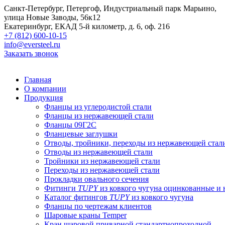
Санкт-Петербург, Петергоф, Индустриальный парк Марьино,
улица Новые Заводы, 56к12
Екатеринбург, ЕКАД 5-й километр, д. 6, оф. 216
+7 (812) 600-10-15
info@eversteel.ru
Заказать звонок
Главная
О компании
Продукция
Фланцы из углеродистой стали
Фланцы из нержавеющей стали
Фланцы 09Г2С
Фланцевые заглушки
Отводы, тройники, переходы из нержавеющей стал
Отводы из нержавеющей стали
Тройники из нержавеющей стали
Переходы из нержавеющей стали
Прокладки овального сечения
Фитинги
TUPY
из ковкого чугуна оцинкованные и
Каталог фитингов
TUPY
из ковкого чугуна
Фланцы по чертежам клиентов
Шаровые краны Temper
Кран шаровой приварной стандартнопроходной