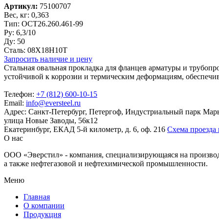
Артикул:
75100707
Вес, кг:
0,363
Тип:
ОСТ26.260.461-99
Py:
6,3/10
Ду:
50
Сталь:
08Х18Н10Т
Запросить наличие и цену
Стальная овальная прокладка для фланцев арматуры и трубопро
устойчивой к коррозии и термическим деформациям, обеспечив
Телефон:
+7 (812) 600-10-15
Email:
info@eversteel.ru
Адрес:
Санкт-Петербург, Петергоф, Индустриальный парк Мар
улица Новые Заводы, 56к12
Екатеринбург, ЕКАД 5-й километр, д. 6, оф. 216
Схема проезда 
О нас
ООО «Эверстил» - компания, специализирующаяся на производс
а также нефтегазовой и нефтехимической промышленности.
Меню
Главная
О компании
Продукция