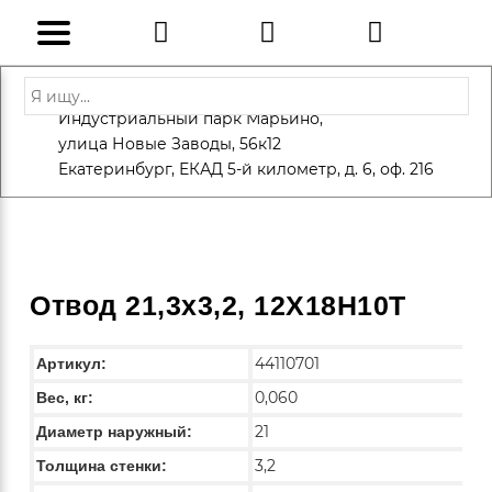
Адрес: Санкт-Петербург, Петергоф,
Индустриальный парк Марьино,
info@eversteel.ru
+7 (812) 600-10-15
улица Новые Заводы, 56к12
ЗАКАЗАТЬ ЗВОНОК
Екатеринбург, ЕКАД 5-й километр, д. 6, оф. 216
Отвод 21,3х3,2, 12Х18Н10Т
44110701
Артикул:
0,060
Вес, кг:
21
Диаметр наружный:
3,2
Толщина стенки: