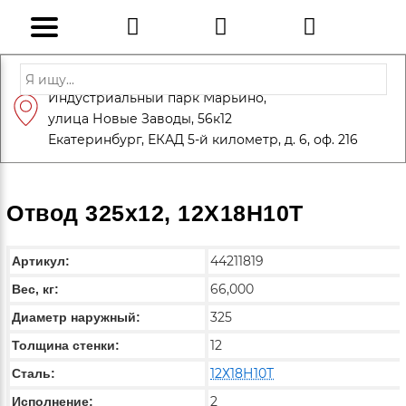
Адрес: Санкт-Петербург, Петергоф,
Индустриальный парк Марьино,
info@eversteel.ru
+7 (812) 600-10-15
улица Новые Заводы, 56к12
ЗАКАЗАТЬ ЗВОНОК
Екатеринбург, ЕКАД 5-й километр, д. 6, оф. 216
Отвод 325х12, 12Х18Н10Т
44211819
Артикул:
66,000
Вес, кг:
325
Диаметр наружный:
12
Толщина стенки:
12Х18Н10Т
Сталь:
2
Исполнение: