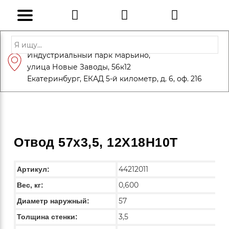
Адрес: Санкт-Петербург, Петергоф,
Индустриальный парк Марьино,
info@eversteel.ru
+7 (812) 600-10-15
улица Новые Заводы, 56к12
ЗАКАЗАТЬ ЗВОНОК
Екатеринбург, ЕКАД 5-й километр, д. 6, оф. 216
Отвод 57х3,5, 12Х18Н10Т
44212011
Артикул:
0,600
Вес, кг:
57
Диаметр наружный:
3,5
Толщина стенки: