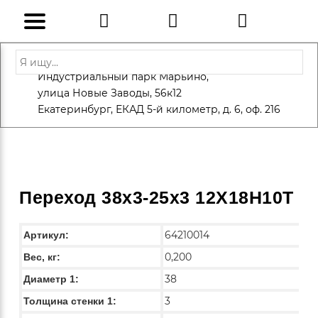
Адрес: Санкт-Петербург, Петергоф,
Индустриальный парк Марьино,
info@eversteel.ru
+7 (812) 600-10-15
улица Новые Заводы, 56к12
ЗАКАЗАТЬ ЗВОНОК
Екатеринбург, ЕКАД 5-й километр, д. 6, оф. 216
Переход 38х3-25х3 12Х18Н10Т
64210014
Артикул:
0,200
Вес, кг:
38
Диаметр 1:
3
Толщина стенки 1: