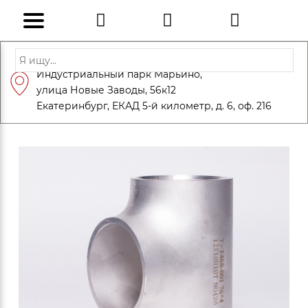
Адрес: Санкт-Петербург, Петергоф,
Индустриальный парк Марьино,
info@eversteel.ru
+7 (812) 600-10-15
улица Новые Заводы, 56к12
ЗАКАЗАТЬ ЗВОНОК
Екатеринбург, ЕКАД 5-й километр, д. 6, оф. 216