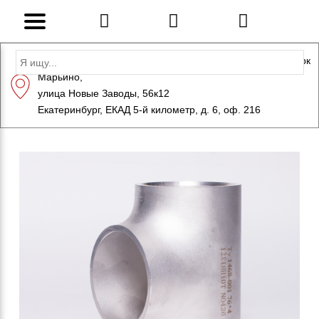
Адрес: Санкт-Петербург, Петергоф, Индустриальный парк
Марьино,
+7 (812) 600-10-15
info@eversteel.ru
улица Новые Заводы, 56к12
ЗАКАЗАТЬ ЗВОНОК
Екатеринбург, ЕКАД 5-й километр, д. 6, оф. 216