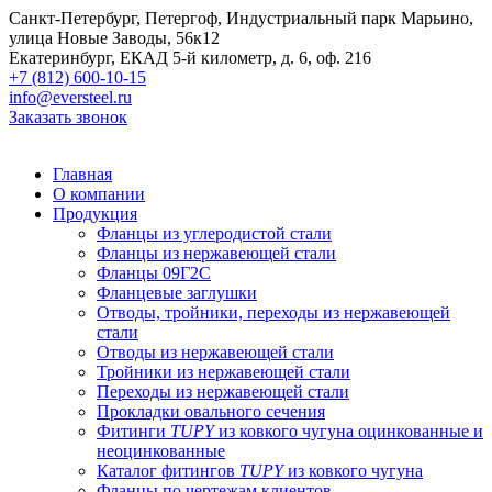
Санкт-Петербург, Петергоф, Индустриальный парк Марьино,
улица Новые Заводы, 56к12
Екатеринбург, ЕКАД 5-й километр, д. 6, оф. 216
+7 (812) 600-10-15
info@eversteel.ru
Заказать звонок
Главная
О компании
Продукция
Фланцы из углеродистой стали
Фланцы из нержавеющей стали
Фланцы 09Г2С
Фланцевые заглушки
Отводы, тройники, переходы из нержавеющей
стали
Отводы из нержавеющей стали
Тройники из нержавеющей стали
Переходы из нержавеющей стали
Прокладки овального сечения
Фитинги
TUPY
из ковкого чугуна оцинкованные и
неоцинкованные
Каталог фитингов
TUPY
из ковкого чугуна
Фланцы по чертежам клиентов