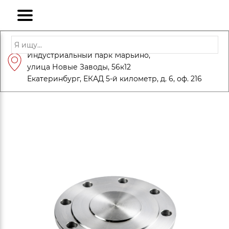
Адрес: Санкт-Петербург, Петергоф,
Индустриальный парк Марьино,
info@eversteel.ru
+7 (812) 600-10-15
улица Новые Заводы, 56к12
ЗАКАЗАТЬ ЗВОНОК
Екатеринбург, ЕКАД 5-й километр, д. 6, оф. 216