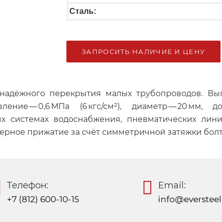
Сталь:
ЗАПРОСИТЬ НАЛИЧИЕ И ЦЕНУ
я надёжного перекрытия малых трубопроводов. Вып
ние — 0,6 МПа (6 кгс/см²), диаметр — 20 мм, доп
 системах водоснабжения, пневматических лини
ерное прижатие за счёт симметричной затяжки болт
Телефон:
Email:
+7 (812) 600-10-15
info@eversteel