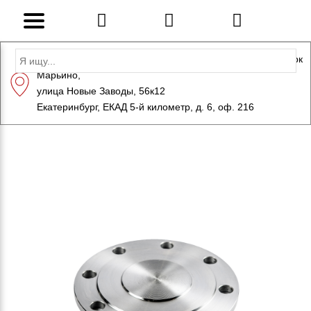
Адрес: Санкт-Петербург, Петергоф, Индустриальный парк
Марьино,
+7 (812) 600-10-15
info@eversteel.ru
улица Новые Заводы, 56к12
ЗАКАЗАТЬ ЗВОНОК
Екатеринбург, ЕКАД 5-й километр, д. 6, оф. 216