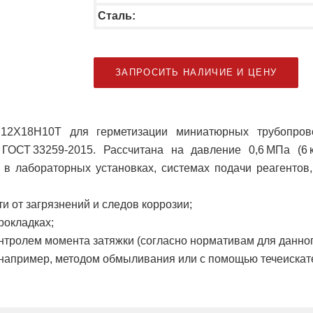
Сталь:
ЗАПРОСИТЬ НАЛИЧИЕ И ЦЕНУ
12Х18Н10Т для герметизации миниатюрных трубопрово
ГОСТ 33259‑2015. Рассчитана на давление 0,6 МПа (6 к
ся в лабораторных установках, системах подачи реагенто
и от загрязнений и следов коррозии;
рокладках;
онтролем момента затяжки (согласно нормативам для данног
(например, методом обмыливания или с помощью течеискате