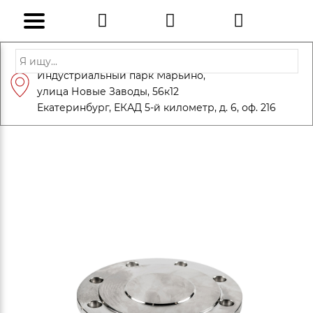
Адрес: Санкт-Петербург, Петергоф,
Индустриальный парк Марьино,
info@eversteel.ru
+7 (812) 600-10-15
улица Новые Заводы, 56к12
ЗАКАЗАТЬ ЗВОНОК
Екатеринбург, ЕКАД 5-й километр, д. 6, оф. 216