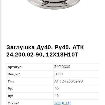
Заглушка Ду40, Ру40, АТК
24.200.02-90, 12Х18Н10Т
34010606
Артикул:
1,800
Вес, кг:
АТК 24.200.02-90
Тип:
40
Py:
40
Ду:
12Х18Н10Т
Сталь: