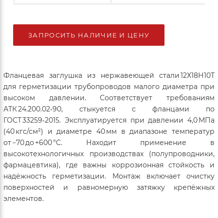
ЗАПРОСИТЬ НАЛИЧИЕ И ЦЕНУ
Фланцевая заглушка из нержавеющей стали 12Х18Н10Т
для герметизации трубопроводов малого диаметра при
высоком давлении. Соответствует требованиям
АТК 24.200.02‑90, стыкуется с фланцами по
ГОСТ 33259‑2015. Эксплуатируется при давлении 4,0 МПа
(40 кгс/см²) и диаметре 40 мм в диапазоне температур
от −70 до +600 °C. Находит применение в
высокотехнологичных производствах (полупроводники,
фармацевтика), где важны коррозионная стойкость и
надёжность герметизации. Монтаж включает очистку
поверхностей и равномерную затяжку крепёжных
элементов.