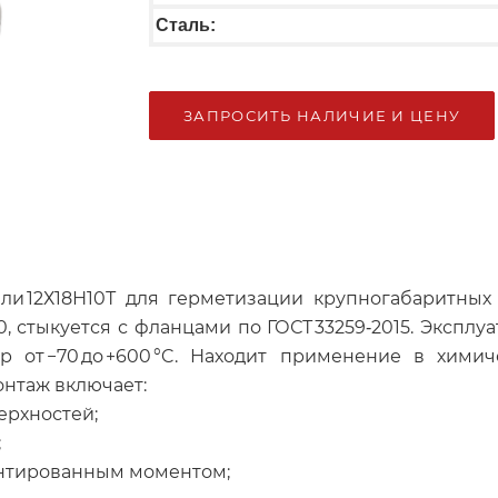
Сталь:
ЗАПРОСИТЬ НАЛИЧИЕ И ЦЕНУ
ли 12Х18Н10Т для герметизации крупногабаритных
, стыкуется с фланцами по ГОСТ 33259‑2015. Эксплуат
р от −70 до +600 °C. Находит применение в хими
нтаж включает:
ерхностей;
;
ентированным моментом;