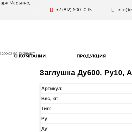
парк Марьино,
+7 (812) 600-10-15
info@e
.200.02-90, 12Х18Н10Т
О КОМПАНИИ
ПРОДУКЦИЯ
Заглушка Ду600, Ру10, А
Артикул:
Вес, кг:
Тип:
Py:
Ду: