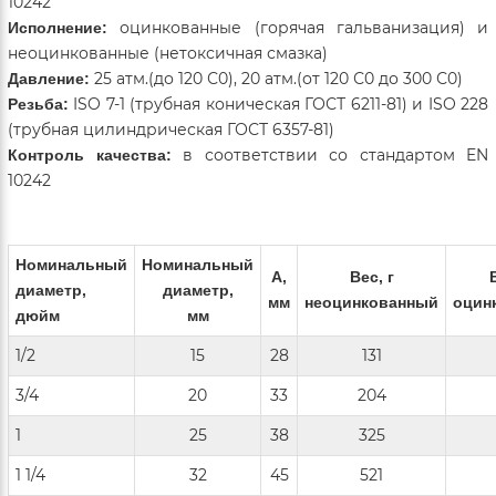
10242
оцинкованные (горячая гальванизация) и
Исполнение:
неоцинкованные (нетоксичная смазка)
25 атм.(до 120 С0), 20 атм.(от 120 С0 до 300 С0)
Давление:
ISO 7-1 (трубная коническая ГОСТ 6211-81) и ISO 228
Резьба:
(трубная цилиндрическая ГОСТ 6357-81)
в соответствии со стандартом EN
Контроль качества:
10242
Номинальный
Номинальный
А,
Вес, г
диаметр,
диаметр,
мм
неоцинкованный
оцин
дюйм
мм
1/2
15
28
131
3/4
20
33
204
1
25
38
325
1 1/4
32
45
521